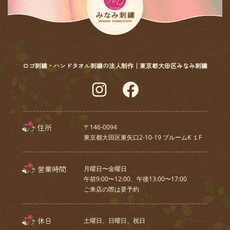
ロゴ刺繍・ハンドタオル刺繍の法人制作｜東京都大田区みなみ刺繍
Instagram
Facebook
住所
〒146-0094
東京都大田区東矢口2-10-19 ブルームK １F
営業時間
月曜日〜金曜日
午前9:00〜12:00、午後13:00〜17:00
ご来店の際は要予約
休日
土曜日、⽇曜⽇、祝⽇