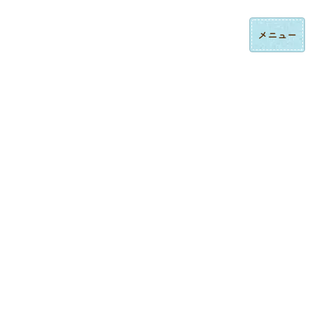
コ
ナ
ロゴ刺繍・ハンドタオル刺繍の法人制作｜東京都大田区みなみ刺繍
ン
ビ
テ
ゲ
ン
ー
ツ
シ
へ
ョ
ス
ン
制作実績
キ
に
ッ
移
プ
動
トップページ
制作実績
ワッペン刺繍
オリジナル刺繍ワッペン製作｜企業ロゴワッペン・ヒートカット加工【株式会社みなみ刺
繍】
ワッペン刺繍