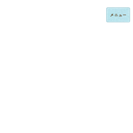
コ
ナ
ロゴ刺繍・ハンドタオル刺繍の法人制作｜東京都大田区みなみ刺繍
ン
ビ
テ
ゲ
ン
ー
ツ
シ
へ
ョ
ス
ン
制作実績
キ
に
ッ
移
プ
動
トップページ
制作実績
ロゴ刺繍
コックコートへのオリジナルデザイン刺繍
ロゴ刺繍