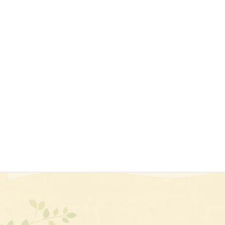
Yシャツ
販促用
タオル
家紋
細かい刺繍
はっぴ
チーム名
防寒着
ポロシャツ
スクラブ
校章
ハンカチ
プレゼント用
ゴルフ
創立記念品
エプロン