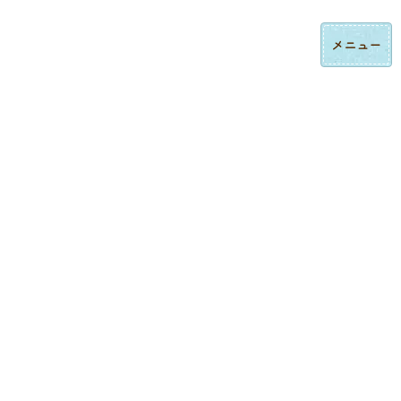
コ
ナ
ロゴ刺繍・ハンドタオル刺繍の法人制作｜東京都大田区みなみ刺繍
ン
ビ
テ
ゲ
ン
ー
ツ
シ
へ
ョ
ス
ン
制作実績
キ
に
ッ
移
プ
動
トップページ
制作実績
ネーム刺繍
店舗ショップのオリジナルポロシャツ刺繍｜大田区下丸子 RuRu様 ユニフォーム制作事例
ネーム刺繍