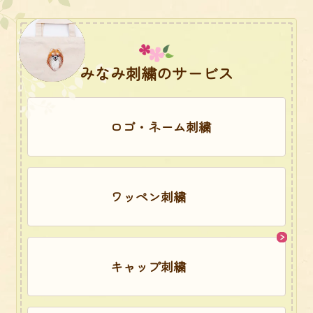
みなみ刺繍のサービス
ロゴ・ネーム刺繍
ワッペン刺繍
キャップ刺繍