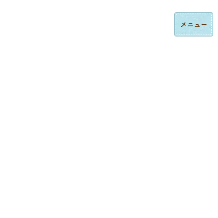
コ
ナ
ロゴ刺繍・ハンドタオル刺繍の法人制作｜東京都大田区みなみ刺繍
ン
ビ
テ
ゲ
ン
ー
ツ
シ
へ
ョ
ス
ン
制作実績
キ
に
ッ
移
プ
動
トップページ
制作実績
ロゴ刺繍
ポロシャツへのロゴ刺繍｜オリジナルユニフォーム制作事例
ロゴ刺繍