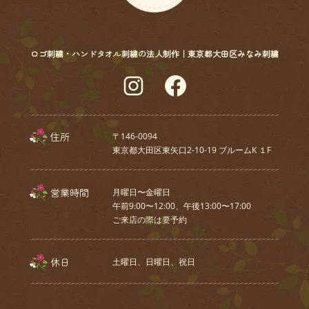
ロゴ刺繍・ハンドタオル刺繍の法人制作｜東京都大田区みなみ刺繍
Instagram
Facebook
住所
〒146-0094
東京都大田区東矢口2-10-19 ブルームK １F
営業時間
月曜日〜金曜日
午前9:00〜12:00、午後13:00〜17:00
ご来店の際は要予約
休日
土曜日、⽇曜⽇、祝⽇