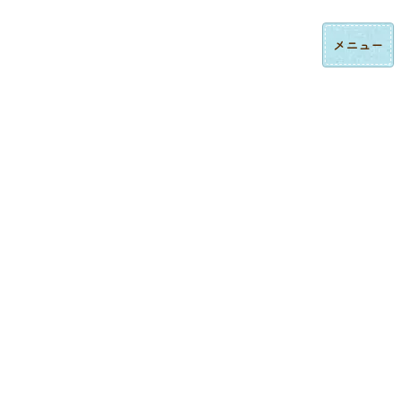
コ
ナ
ロゴ刺繍・ハンドタオル刺繍の法人制作｜東京都大田区みなみ刺繍
ン
ビ
テ
ゲ
ン
ー
ツ
シ
へ
ョ
ス
ン
制作実績
キ
に
ッ
移
プ
動
トップページ
制作実績
ネーム刺繍
ポロシャツ背中文字入れ刺繍制作実績｜金糸による存在感あるロゴ表現
ネーム刺繍