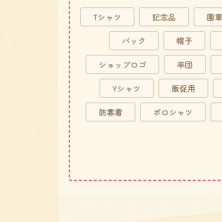
Tシャツ
記念品
園
バック
帽子
ショップロゴ
卒団
Yシャツ
販促用
防寒着
ポロシャツ