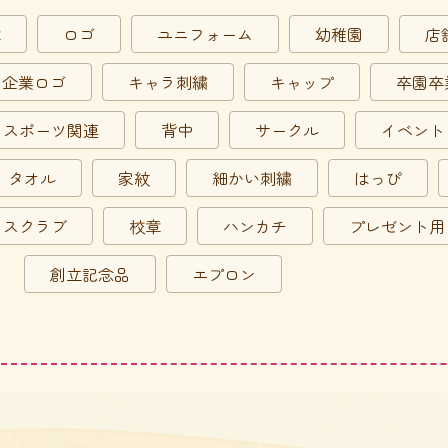
章
ロゴ
ユニフォーム
幼稚園
店
企業ロゴ
キャラ刺繍
キャップ
卒園卒
スポーツ関連
背中
サークル
イベント
タオル
家紋
細かい刺繍
はっぴ
スクラブ
校章
ハンカチ
プレゼント用
創立記念品
エプロン