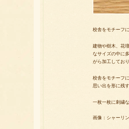
校舎をモチーフ
建物や樹木、花
なサイズの中に
がら加工してお
校舎をモチーフ
思い出を形に残
一枚一枚に刺繍
画像：シャーリン