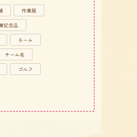
舗
作業服
業記念品
ネーム
チーム名
ゴルフ