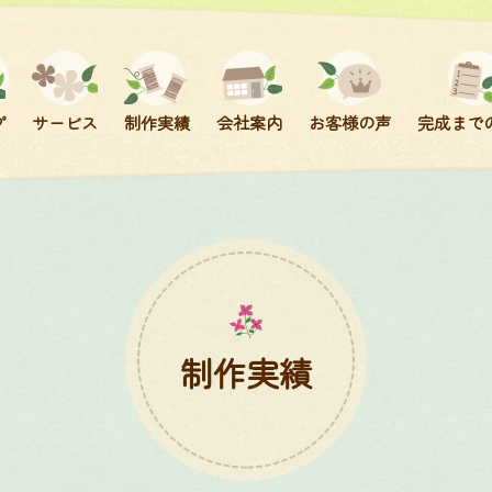
プ
サービス
制作実績
会社案内
お客様の声
完成まで
今治ハンドタオル刺繍
エコバック刺繍
ロゴ・ネーム刺繍
ワッペン刺繍
制作実績
キャップ刺繍
糸・書体について