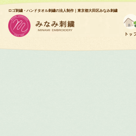
コ
ナ
ロゴ刺繍・ハンドタオル刺繍の法人制作｜東京都大田区みなみ刺繍
ン
ビ
テ
ゲ
ン
ー
トッ
ツ
シ
へ
ョ
ス
ン
キ
に
ッ
移
プ
動