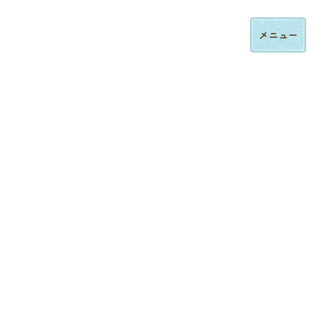
コ
ナ
ロゴ刺繍・ハンドタオル刺繍の法人制作｜東京都大田区みなみ刺繍
ン
ビ
テ
ゲ
ン
ー
ツ
シ
へ
ョ
ス
ン
制作実績
キ
に
ッ
移
プ
動
トップページ
制作実績
ロゴ刺繍
スポーツチームオリジナルロゴ刺繍制作事例｜ユニフォーム・ウェア名入れ対応
ロゴ刺繍