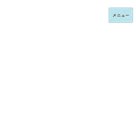
コ
ナ
ロゴ刺繍・ハンドタオル刺繍の法人制作｜東京都大田区みなみ刺繍
ン
ビ
テ
ゲ
ン
ー
ツ
シ
へ
ョ
ス
ン
制作実績
キ
に
ッ
移
プ
動
トップページ
制作実績
キャップ刺繍