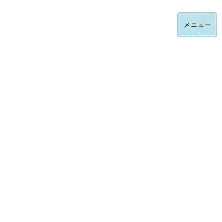
コ
ナ
ロゴ刺繍・ハンドタオル刺繍の法人制作｜東京都大田区みなみ刺繍
ン
ビ
テ
ゲ
ン
ー
ツ
シ
へ
ョ
ス
ン
制作実績
キ
に
ッ
移
プ
動
トップページ
制作実績
エコバック刺繍