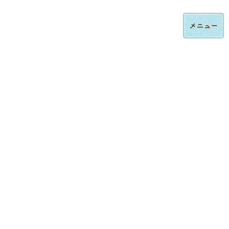
コ
ナ
ロゴ刺繍・ハンドタオル刺繍の法人制作｜東京都大田区みなみ刺繍
ン
ビ
テ
ゲ
ン
ー
ツ
シ
へ
ョ
ス
ン
制作実績
キ
に
ッ
移
プ
動
トップページ
制作実績
ロゴ刺繍