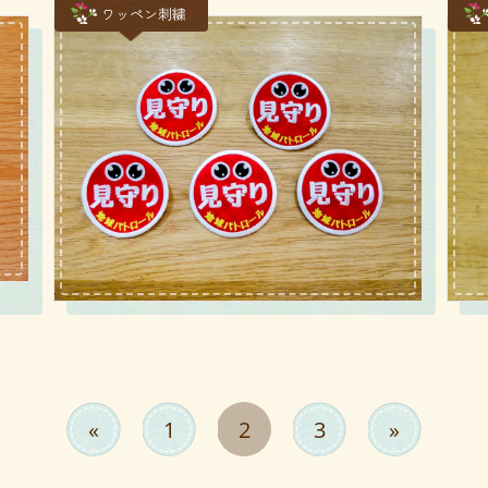
ワッペン刺繍
«
1
2
3
»
固
固
固
定
定
定