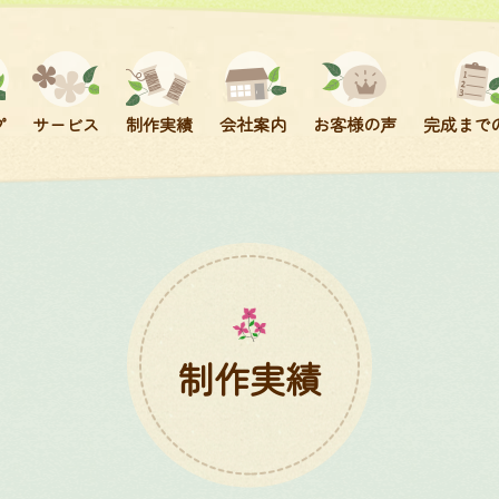
プ
サービス
制作実績
会社案内
お客様の声
完成まで
今治ハンドタオル刺繍
エコバック刺繍
ロゴ・ネーム刺繍
ワッペン刺繍
制作実績
キャップ刺繍
糸・書体について