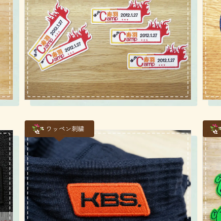
ワッペン刺繍