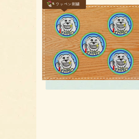
ワッペン刺繍
投
稿