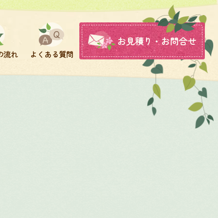
お見積り・お問合せ
の流れ
よくある質問