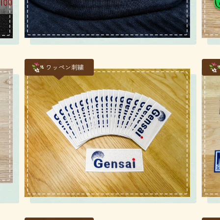
ワッペン刺繍