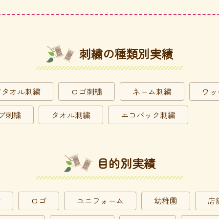
ペ
ペ
ペ
ー
ー
ー
ジ
ジ
ジ
刺繍の種類別実績
ドタオル刺繍
ロゴ刺繍
ネーム刺繍
ワッ
プ刺繍
タオル刺繍
エコバック刺繍
目的別実績
章
ロゴ
ユニフォーム
幼稚園
店