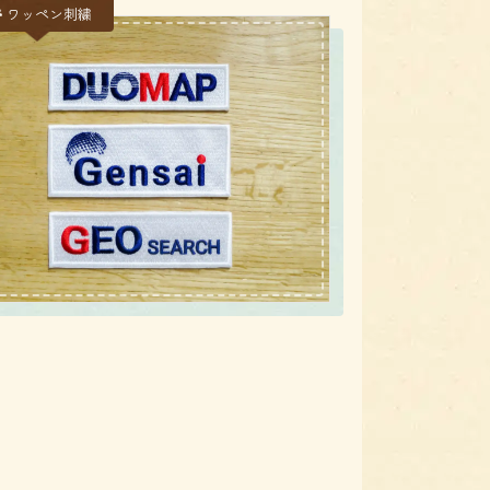
ワッペン刺繍