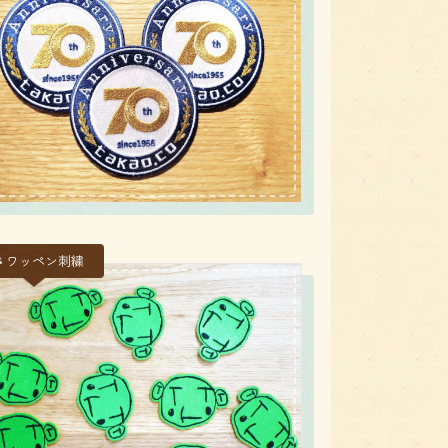
ワッペン刺繍