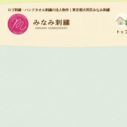
コ
ナ
ロゴ刺繍・ハンドタオル刺繍の法人制作｜東京都大田区みなみ刺繍
ン
ビ
テ
ゲ
ン
ー
トッ
ツ
シ
へ
ョ
ス
ン
キ
に
ッ
移
プ
動