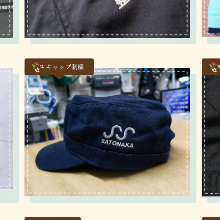
キャップ刺繍