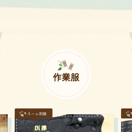
作業服
ネーム刺繍