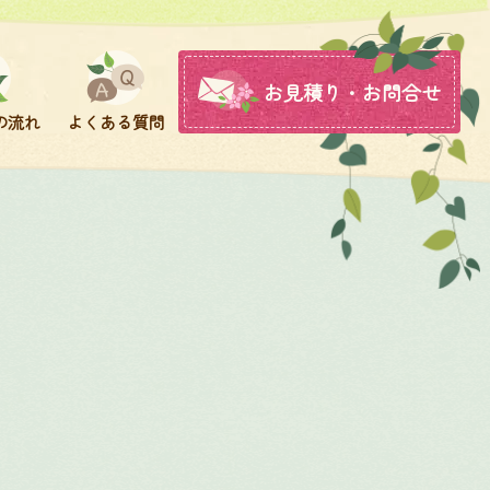
お見積り・お問合せ
の流れ
よくある質問