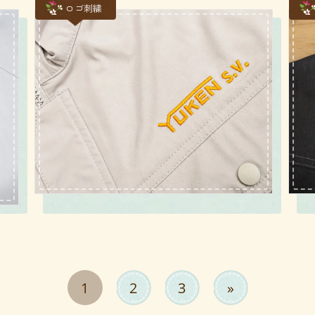
ロゴ刺繍
1
2
3
»
固
固
固