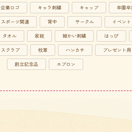
企業ロゴ
キャラ刺繍
キャップ
卒園卒
スポーツ関連
背中
サークル
イベント
タオル
家紋
細かい刺繍
はっぴ
スクラブ
校章
ハンカチ
プレゼント用
創立記念品
エプロン