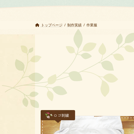
トップページ
制作実績
作業服
ロゴ刺繍