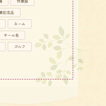
舗
作業服
業記念品
ネーム
チーム名
ゴルフ