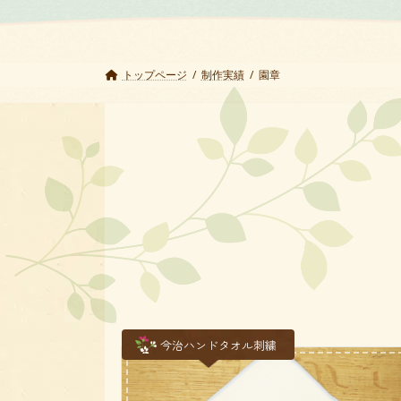
トップページ
制作実績
園章
今治ハンドタオル刺繍