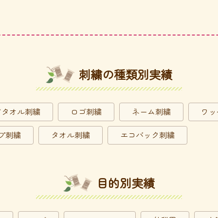
刺繍の種類別実績
ドタオル刺繍
ロゴ刺繍
ネーム刺繍
ワッ
プ刺繍
タオル刺繍
エコバック刺繍
目的別実績