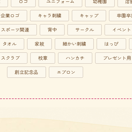
章
ロゴ
ユニフォーム
幼稚園
店
企業ロゴ
キャラ刺繍
キャップ
卒園卒
スポーツ関連
背中
サークル
イベント
タオル
家紋
細かい刺繍
はっぴ
スクラブ
校章
ハンカチ
プレゼント用
創立記念品
エプロン