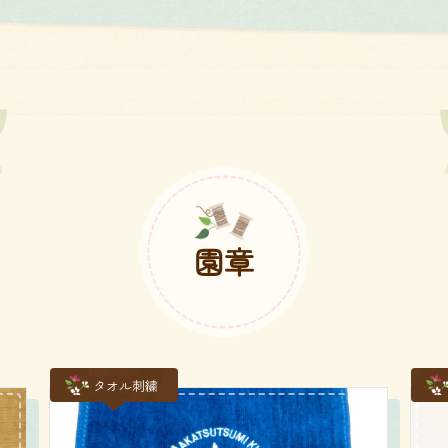
園章
タオル刺繍