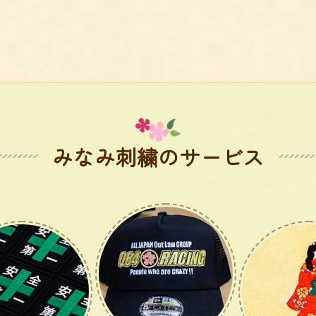
みなみ刺繍のサービス