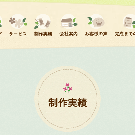
プ
サービス
制作実績
会社案内
お客様の声
完成まで
今治ハンドタオル刺繍
エコバック刺繍
ロゴ・ネーム刺繍
ワッペン刺繍
制作実績
キャップ刺繍
糸・書体について