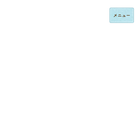
コ
ナ
ロゴ刺繍・ハンドタオル刺繍の法人制作｜東京都大田区みなみ刺繍
ン
ビ
テ
ゲ
ン
ー
ツ
シ
へ
ョ
ス
ン
制作実績
キ
に
ッ
移
プ
動
トップページ
制作実績
ロゴ刺繍
ジャンパー裾への刺繍｜作業ユニフォームのおしゃれワンポイント
ロゴ刺繍