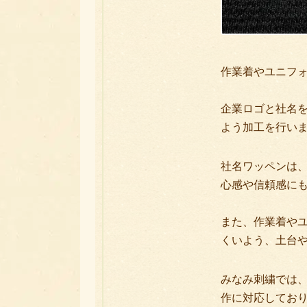
作業着やユニフ
企業ロゴと社名
よう加工を行い
社名ワッペンは
心感や信頼感に
また、作業着や
くいよう、土台
みなみ刺繍では
作に対応してお