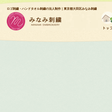
コ
ナ
ロゴ刺繍・ハンドタオル刺繍の法人制作｜東京都大田区みなみ刺繍
ン
ビ
テ
ゲ
ン
ー
トッ
ツ
シ
へ
ョ
ス
ン
キ
に
ッ
移
プ
動