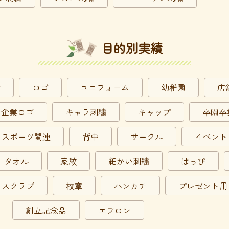
目的別実績
章
ロゴ
ユニフォーム
幼稚園
店
企業ロゴ
キャラ刺繍
キャップ
卒園卒
スポーツ関連
背中
サークル
イベント
タオル
家紋
細かい刺繍
はっぴ
スクラブ
校章
ハンカチ
プレゼント用
創立記念品
エプロン