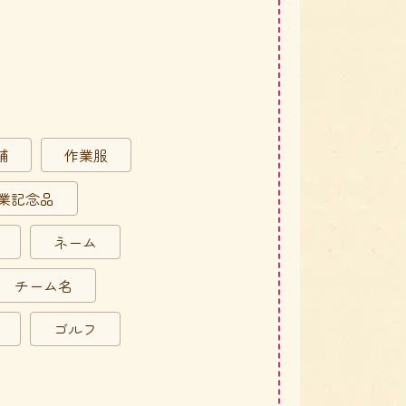
舗
作業服
業記念品
ネーム
チーム名
ゴルフ