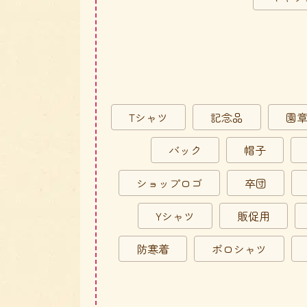
Tシャツ
記念品
園
バック
帽子
ショップロゴ
卒団
Yシャツ
販促用
防寒着
ポロシャツ