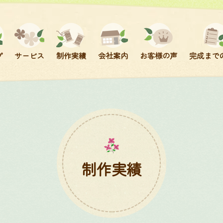
プ
サービス
制作実績
会社案内
お客様の声
完成まで
今治ハンドタオル刺繍
エコバック刺繍
ロゴ・ネーム刺繍
ワッペン刺繍
制作実績
キャップ刺繍
糸・書体について