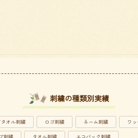
刺繍の種類別実績
ドタオル刺繍
ロゴ刺繍
ネーム刺繍
ワッ
プ刺繍
タオル刺繍
エコバック刺繍