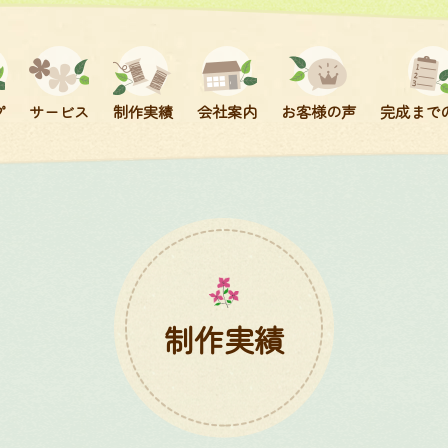
プ
サービス
制作実績
会社案内
お客様の声
完成まで
今治ハンドタオル刺繍
エコバック刺繍
ロゴ・ネーム刺繍
ワッペン刺繍
制作実績
キャップ刺繍
糸・書体について