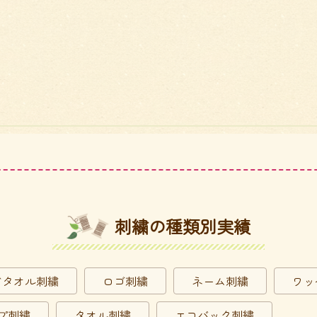
刺繍の種類別実績
ドタオル刺繍
ロゴ刺繍
ネーム刺繍
ワッ
プ刺繍
タオル刺繍
エコバック刺繍