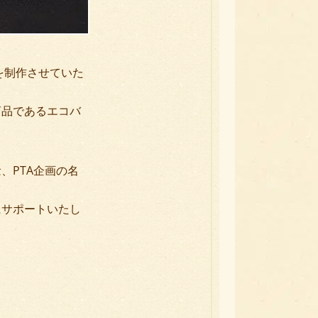
を制作させていた
商品であるエコバ
、PTA企画の名
にサポートいたし