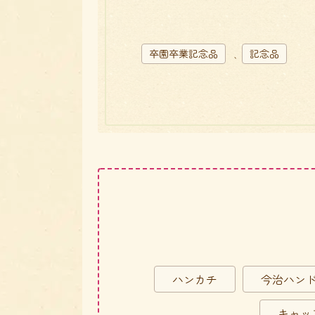
卒園卒業記念品
記念品
、
ハンカチ
今治ハン
キャッ