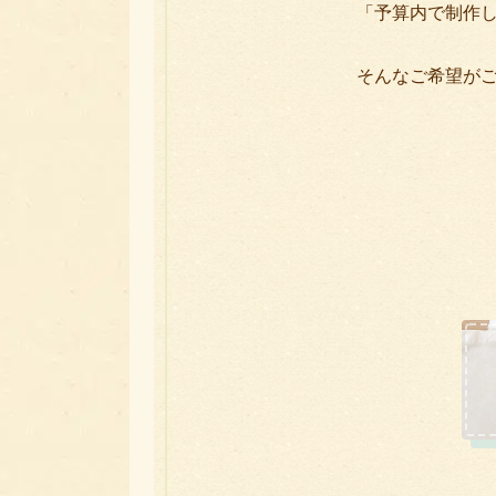
「予算内で制作
そんなご希望が