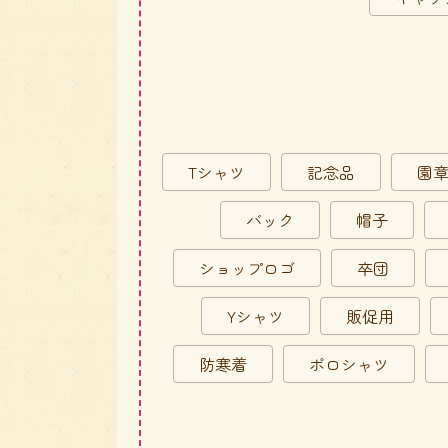
Tシャツ
記念品
園
バック
帽子
ショップロゴ
卒団
Yシャツ
販促用
防寒着
ポロシャツ