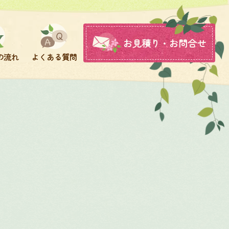
お見積り・お問合せ
の流れ
よくある質問