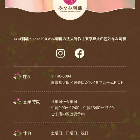
ロゴ刺繍・ハンドタオル刺繍の法人制作｜東京都大田区みなみ刺繍
Instagram
Facebook
住所
〒146-0094
東京都大田区東矢口2-10-19 ブルームK １F
営業時間
月曜日〜金曜日
午前9:00〜12:00、午後13:00〜17:00
ご来店の際は要予約
休日
土曜日、⽇曜⽇、祝⽇