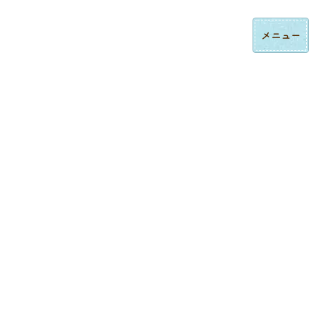
コ
ナ
ロゴ刺繍・ハンドタオル刺繍の法人制作｜東京都大田区みなみ刺繍
ン
ビ
テ
ゲ
ン
ー
ツ
シ
へ
ョ
ス
ン
制作実績
キ
に
ッ
移
プ
動
トップページ
制作実績
ネーム刺繍
飲食店エプロン刺繍｜店名を大きく入れたオリジナル刺繍の制作事例
ネーム刺繍