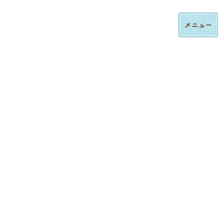
コ
ナ
ロゴ刺繍・ハンドタオル刺繍の法人制作｜東京都大田区みなみ刺繍
ン
ビ
テ
ゲ
ン
ー
ツ
シ
へ
ョ
ス
ン
制作実績
キ
に
ッ
移
プ
動
トップページ
制作実績
今治ハンドタオル刺繍
50期記念品ハンドタオル刺繍
今治ハンドタオル刺繍