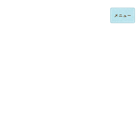
コ
ナ
ロゴ刺繍・ハンドタオル刺繍の法人制作｜東京都大田区みなみ刺繍
ン
ビ
テ
ゲ
ン
ー
ツ
シ
へ
ョ
ス
ン
制作実績
キ
に
ッ
移
プ
動
トップページ
制作実績
今治ハンドタオル刺繍
上智大学様卒業記念品・校章刺繍入り記念品ハンドタオル
今治ハンドタオル刺繍