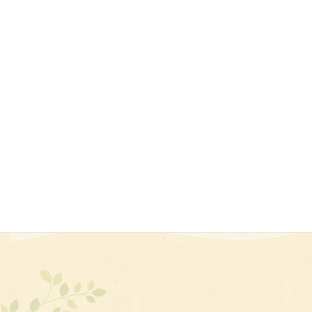
Yシャツ
販促用
タオル
家紋
細かい刺繍
はっぴ
チーム名
防寒着
ポロシャツ
スクラブ
校章
ハンカチ
プレゼント用
ゴルフ
創立記念品
エプロン