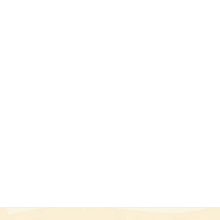
卒団
スポーツ関連
背中
サークル
イベント
ネーム
Yシャツ
販促用
タオル
家紋
細かい刺繍
はっぴ
チーム名
防寒着
ポロシャツ
スクラブ
校章
ハンカチ
プレゼント用
ゴルフ
創立記念品
エプロン