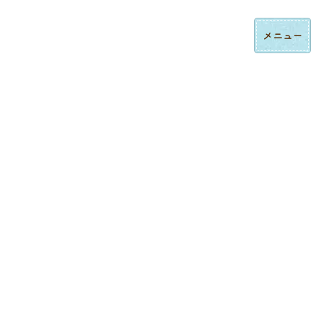
コ
ナ
ロゴ刺繍・ハンドタオル刺繍の法人制作｜東京都大田区みなみ刺繍
ン
ビ
テ
ゲ
ン
ー
ツ
シ
へ
ョ
ス
ン
制作実績
キ
に
ッ
移
プ
動
トップページ
制作実績
キャップ刺繍
バケットハット刺繍制作事例｜オリジナルロゴ・文字刺繍対応
キャップ刺繍