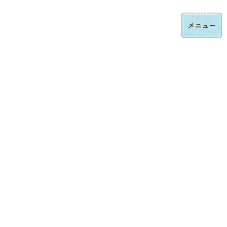
コ
ナ
ロゴ刺繍・ハンドタオル刺繍の法人制作｜東京都大田区みなみ刺繍
ン
ビ
テ
ゲ
ン
ー
ツ
シ
へ
ョ
ス
ン
制作実績
キ
に
ッ
移
プ
動
トップページ
制作実績
キャップ刺繍
【企業刺繍キャップ制作実績】ノーベル工業株式会社様｜ロゴ刺繍＆ネーム刺繍入りオリジ
ナルキャップ
キャップ刺繍