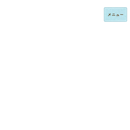
コ
ナ
ロゴ刺繍・ハンドタオル刺繍の法人制作｜東京都大田区みなみ刺繍
ン
ビ
テ
ゲ
ン
ー
ツ
シ
へ
ョ
ス
ン
制作実績
キ
に
ッ
移
プ
動
トップページ
制作実績
今治ハンドタオル刺繍
南部フォークダンス愛好会様・創立50周年記念ハンドタオル
今治ハンドタオル刺繍