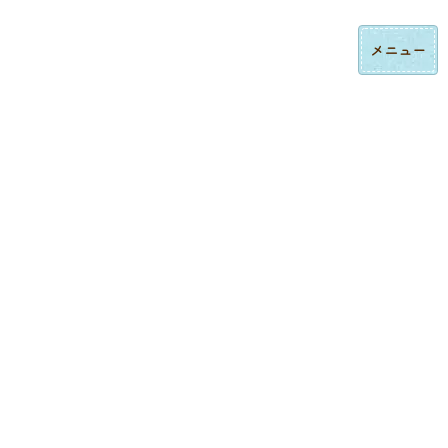
コ
ナ
ロゴ刺繍・ハンドタオル刺繍の法人制作｜東京都大田区みなみ刺繍
ン
ビ
テ
ゲ
ン
ー
ツ
シ
へ
ョ
ス
ン
制作実績
キ
に
ッ
移
プ
動
トップページ
制作実績
キャップ刺繍
蒲田・いっぺこっぺ様 キャップ刺繍｜飲食店ユニフォーム用オリジナル帽子刺繍
キャップ刺繍